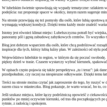
W lubelskim świetnie sprawdzają się wypady tematyczne: szlakiem w
podejścia: raz proponuje spacer w okolicy, innym razem sugeruje mi
Na stronie przewijają się też pomysły dla osób, które lubią sportową 
wymagają większej kondycji. Dzięki temu każdy może znaleźć warian
Istotny jest również klimat miejsc: Lubelszczyzna potrafi być wiejska,
panoramy pól i gęstą zabudowę zabytkowych centrów. To wszystko tw
Blog jest dobrym wsparciem dla osób, które chcą podróżować rozsądni
inspiracje dla tych, którzy lubią luźny plan. W zależności od stylu
Województwo lubelskie to region, w którym da się poczuć swobodę. Moż
piękny dzień w trasie. Czasem wystarczy wybrać kierunek, spakować
W opisach często pojawia się także perspektywa „tu i teraz”: jak da
przedpołudnie, czy raczej na niespieszne odkrywanie. Dzięki temu ła
Treści na stronie można czytać jak zaproszenie do tego, by ruszyć w 
razem cisza w miasteczku. Blog pokazuje, że warto wracać, bo to, co z
Jeśli szukasz miejsca, które łączy podróżniczą opowieść z ciekawoś
punktów po mniej oczywiste kierunki, od tras dla początkujących po
rytmie, z radością i spokojem.