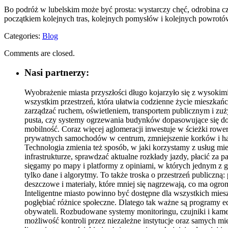
Bo podróż w lubelskim może być prosta: wystarczy chęć, odrobina cza
początkiem kolejnych tras, kolejnych pomysłów i kolejnych powrotów.
Categories:
Blog
Comments are closed.
Nasi partnerzy:
Wyobrażenie miasta przyszłości długo kojarzyło się z wysoki
wszystkim przestrzeń, która ułatwia codzienne życie mieszkańco
zarządzać ruchem, oświetleniem, transportem publicznym i zużyc
pusta, czy systemy ogrzewania budynków dopasowujące się do r
mobilność. Coraz więcej aglomeracji inwestuje w ścieżki rowe
prywatnych samochodów w centrum, zmniejszenie korków i hała
Technologia zmienia też sposób, w jaki korzystamy z usług mie
infrastrukturze, sprawdzać aktualne rozkłady jazdy, płacić za 
sięgamy po mapy i platformy z opiniami, w których jednym z g
tylko dane i algorytmy. To także troska o przestrzeń publiczną
deszczowe i materiały, które mniej się nagrzewają, co ma og
Inteligentne miasto powinno być dostępne dla wszystkich miesz
pogłębiać różnice społeczne. Dlatego tak ważne są programy e
obywateli. Rozbudowane systemy monitoringu, czujniki i kamery
możliwość kontroli przez niezależne instytucje oraz samych mie