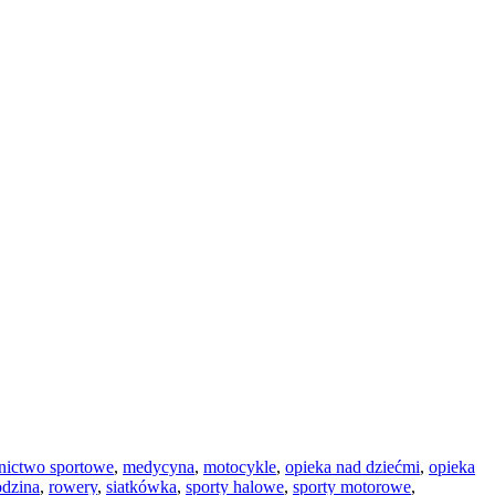
tnictwo sportowe
,
medycyna
,
motocykle
,
opieka nad dziećmi
,
opieka
odzina
,
rowery
,
siatkówka
,
sporty halowe
,
sporty motorowe
,