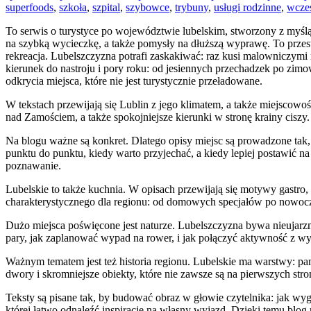
superfoods
,
szkoła
,
szpital
,
szybowce
,
trybuny
,
usługi rodzinne
,
wcze
To serwis o turystyce po województwie lubelskim, stworzony z myślą 
na szybką wycieczkę, a także pomysły na dłuższą wyprawę. To przestr
rekreacja. Lubelszczyzna potrafi zaskakiwać: raz kusi malowniczymi
kierunek do nastroju i pory roku: od jesiennych przechadzek po zi
odkrycia miejsca, które nie jest turystycznie przeładowane.
W tekstach przewijają się Lublin z jego klimatem, a także miejscowo
nad Zamościem, a także spokojniejsze kierunki w stronę krainy ciszy. 
Na blogu ważne są konkret. Dlatego opisy miejsc są prowadzone tak,
punktu do punktu, kiedy warto przyjechać, a kiedy lepiej postawić 
poznawanie.
Lubelskie to także kuchnia. W opisach przewijają się motywy gastro, 
charakterystycznego dla regionu: od domowych specjałów po nowoczesne
Dużo miejsca poświęcone jest naturze. Lubelszczyzna bywa nieujarzmi
pary, jak zaplanować wypad na rower, i jak połączyć aktywność z wy
Ważnym tematem jest też historia regionu. Lubelskie ma warstwy: pami
dwory i skromniejsze obiekty, które nie zawsze są na pierwszych str
Teksty są pisane tak, by budować obraz w głowie czytelnika: jak wygl
której łatwo odnaleźć inspirację na własny wyjazd. Dzięki temu blog 