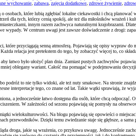
sne wychowanie
,
zabawa
,
zajęcia dodatkowe
,
zdrowe żywienie
,
zdrow
o osobach, które lubią zgłębiać lokalne ciekawostki i chcą planować w
zeń dla tych, którzy cenią spokój, ale też dla miłośników wrażeń i ku
 miasteczkami, innym razem zachwyca naturalnymi krajobrazami. Dlateg
mowe wypady. W centrum uwagi jest zawsze doświadczenie z drogi: zapa
ści, które przyciągają senną atmosferą. Pojawiają się opisy wypraw d
Każda relacja jest pretekstem do tego, by zobaczyć więcej to, co skład
 aby łatwo było ułożyć plan dnia. Zamiast pustych zachwytów pojawiają
na mniej oblegany wariant. Całość ma pomagać w podejmowaniu decyzji: 
bo podróż to nie tylko widoki, ale też nuty smakowe. Na stronie znajd
 interpretacje tego, co znane od lat. Takie wątki sprawiają, że wyjaz
ona, a jednocześnie łatwo dostępna dla osób, które chcą odpocząć. Opi
ciszeniem. W zależności od sezonu pojawiają się pomysły na obserwow
ątki wielokulturowości. Na blogu pojawiają się opowieści o miejscach, 
onach przewodników. Dzięki temu zwiedzanie staje się głębsze, a sama 
ąda droga, jakie są wrażenia, co przykuwa uwagę. Jednocześnie zachowa
nadaje się zarówno do czytania dla przyjemności, jak i do konkretnego