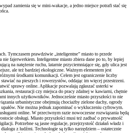
ypad zamienia się w mini-wakacje, a jedno miejsce potrafi stać się
ońca.
ach. Tymczasem prawdziwie „inteligentne” miasto to przede
nie fajerwerkiem. Inteligentne miasto zbiera dane po to, by lepiej
cą na natężenie ruchu, latarnie przyciemniające się, gdy ulica jest
ejsze, ale też bardziej ekologiczne. Ważnym elementem jest
 różnymi środkami komunikacji. Celem jest ograniczenie liczby
awiać na pieszych i rowerzystów, oddając im więcej przestrzeni.
atwić sprawy online. Aplikacje pozwalają zgłaszać usterki w
kania, restauracji czy miejsca do pracy zdalnej w kawiarni, chętnie
mi innych użytkowników. Jednocześnie miasto przyszłości to nie
ozwiązania urbanistyczne obejmują chociażby zielone dachy, ogrody
 fal upałów. Nie można jednak zapominać o wykluczeniu cyfrowym.
i i usługami online. W przeciwnym razie nowoczesne rozwiązania będą
stocie obsługi. Miasto przyszłości musi też zadbać o prywatność
acji. Potrzebne są jasne regulacje, przejrzystość działań władz i
 dialogu z ludźmi. Technologie są tylko narzędziem – ostatecznie