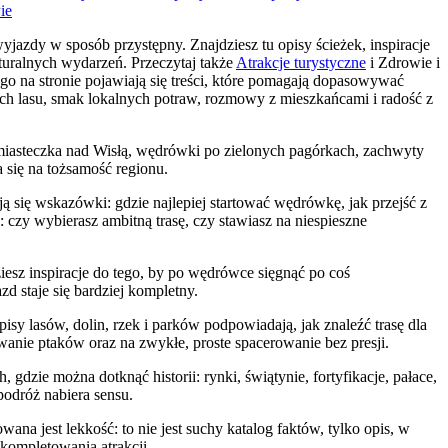
ie
yjazdy w sposób przystępny. Znajdziesz tu opisy ścieżek, inspiracje
lturalnych wydarzeń. Przeczytaj także
Atrakcje turystyczne
i Zdrowie i
o na stronie pojawiają się treści, które pomagają dopasowywać
ch lasu, smak lokalnych potraw, rozmowy z mieszkańcami i radość z
o miasteczka nad Wisłą, wędrówki po zielonych pagórkach, zachwyty
a się na tożsamość regionu.
 się wskazówki: gdzie najlepiej startować wędrówkę, jak przejść z
czy wybierasz ambitną trasę, czy stawiasz na niespieszne
ziesz inspiracje do tego, by po wędrówce sięgnąć po coś
d staje się bardziej kompletny.
sy lasów, dolin, rzek i parków podpowiadają, jak znaleźć trasę dla
anie ptaków oraz na zwykłe, proste spacerowanie bez presji.
gdzie można dotknąć historii: rynki, świątynie, fortyfikacje, pałace,
podróż nabiera sensu.
na jest lekkość: to nie jest suchy katalog faktów, tylko opis, w
 kompletowania atrakcji.