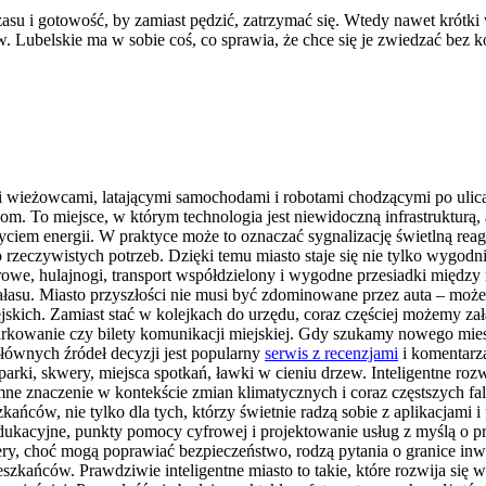
su i gotowość, by zamiast pędzić, zatrzymać się. Wtedy nawet krótki w
 Lubelskie ma w sobie coś, co sprawia, że chce się je zwiedzać bez k
mi wieżowcami, latającymi samochodami i robotami chodzącymi po ulic
m. To miejsce, w którym technologia jest niewidoczną infrastrukturą, a 
iem energii. W praktyce może to oznaczać sygnalizację świetlną reagują
zeczywistych potrzeb. Dzięki temu miasto staje się nie tylko wygodni
rowe, hulajnogi, transport współdzielony i wygodne przesiadki między
su. Miasto przyszłości nie musi być zdominowane przez auta – może st
jskich. Zamiast stać w kolejkach do urzędu, coraz częściej możemy zał
parkowanie czy bilety komunikacji miejskiej. Gdy szukamy nowego miesz
łównych źródeł decyzji jest popularny
serwis z recenzjami
i komentarza
: parki, skwery, miejsca spotkań, ławki w cieniu drzew. Inteligentne r
romne znaczenie w kontekście zmian klimatycznych i coraz częstszych
kańców, nie tylko dla tych, którzy świetnie radzą sobie z aplikacjam
dukacyjne, punkty pomocy cyfrowej i projektowanie usług z myślą o pro
, choć mogą poprawiać bezpieczeństwo, rodzą pytania o granice inwigil
szkańców. Prawdziwie inteligentne miasto to takie, które rozwija się w