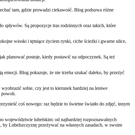
 jechać tam, gdzie prowadzi ciekawość. Blog podsuwa różne
 do spływów. Są propozycje tras rodzinnych oraz takich, które
okojne wioski i tętniące życiem rynki, ciche ścieżki i gwarne ulice,
 jak planować postoje, kiedy postawić na odpoczynek. Są też
ją emocji. Blog pokazuje, że nie trzeba szukać daleko, by przeżyć
yobrazić sobie, czy jest to kierunek bardziej na leniwe
 powoli.
przynieść coś nowego: raz będzie to świetne światło do zdjęć, innym
y po województwie lubelskim: od najbardziej rozpoznawalnych
hęta, by Lubelszczyznę przeżywać na własnych zasadach, w swoim