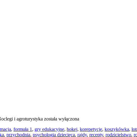
oclegi i agroturystyka
została wyłączona
rmacja
,
formuła 1
,
gry edukacyjne
,
hokej
,
korepetycje
,
koszykówka
,
lo
yka
,
przychodnia
,
psychologia dziecięca
,
rajdy
,
recepty
,
rodzicielstwo
,
r