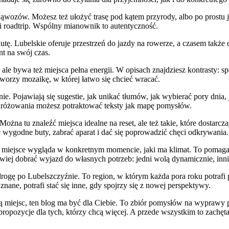
ąwozów. Możesz też ułożyć trasę pod kątem przyrody, albo po prostu
ni roadtrip. Wspólny mianownik to autentyczność.
nutę. Lubelskie oferuje przestrzeń do jazdy na rowerze, a czasem także
t na swój czas.
 ale bywa też miejsca pełna energii. W opisach znajdziesz kontrasty: sp
orzy mozaikę, w której łatwo się chcieć wracać.
e. Pojawiają się sugestie, jak unikać tłumów, jak wybierać pory dnia,
 podróżowania możesz potraktować teksty jak mapę pomysłów.
na tu znaleźć miejsca idealne na reset, ale też takie, które dostarcza
 wygodne buty, zabrać aparat i dać się poprowadzić chęci odkrywania.
ne miejsce wygląda w konkretnym momencie, jaki ma klimat. To pomaga w
twiej dobrać wyjazd do własnych potrzeb: jedni wolą dynamicznie, inni
drogę po Lubelszczyźnie. To region, w którym każda pora roku potrafi 
nane, potrafi stać się inne, gdy spojrzy się z nowej perspektywy.
cią miejsc, ten blog ma być dla Ciebie. To zbiór pomysłów na wypraw
 propozycje dla tych, którzy chcą więcej. A przede wszystkim to zac