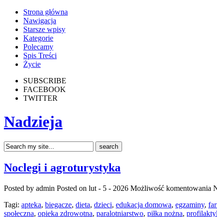
Strona główna
Nawigacja
Starsze wpisy
Kategorie
Polecamy
Spis Treści
Życie
SUBSCRIBE
FACEBOOK
TWITTER
Nadzieja
Noclegi i agroturystyka
Posted by admin
Posted on lut - 5 - 2026
Możliwość komentowania
N
Tagi:
apteka
,
biegacze
,
dieta
,
dzieci
,
edukacja domowa
,
egzaminy
,
fa
społeczna
,
opieka zdrowotna
,
paralotniarstwo
,
piłka nożna
,
profilakt