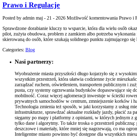
Prawo i Regulacje
Posted by admin
maj - 21 - 2026
Możliwość komentowania
Prawo i 
Sprawdzone dorabianie kluczy to wsparcie, która dla wielu osób o
pilot, zużyta obudowa, problem z zamkiem albo potrzeba wykonania z
skierowaną do osób, które szukają solidnego punktu zajmującego s
Categories:
Blog
Nasi partnerzy:
Wyobrażenie miasta przyszłości długo kojarzyło się z wysoki
wszystkim przestrzeń, która ułatwia codzienne życie mieszkańco
zarządzać ruchem, oświetleniem, transportem publicznym i zużyc
pusta, czy systemy ogrzewania budynków dopasowujące się do r
mobilność. Coraz więcej aglomeracji inwestuje w ścieżki rowe
prywatnych samochodów w centrum, zmniejszenie korków i hała
Technologia zmienia też sposób, w jaki korzystamy z usług mie
infrastrukturze, sprawdzać aktualne rozkłady jazdy, płacić za 
sięgamy po mapy i platformy z opiniami, w których jednym z g
tylko dane i algorytmy. To także troska o przestrzeń publiczną
deszczowe i materiały, które mniej się nagrzewają, co ma og
Inteligentne miasto powinno być dostępne dla wszystkich miesz