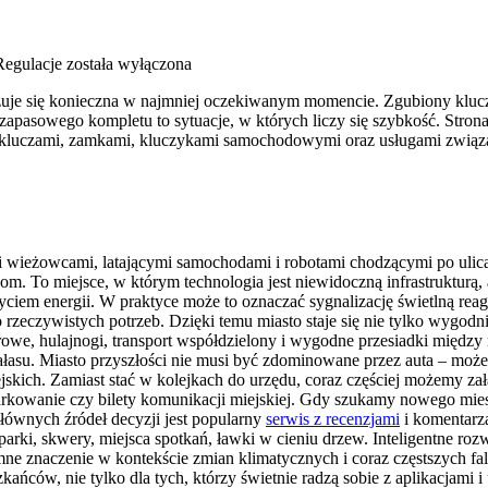
Regulacje
została wyłączona
kazuje się konieczna w najmniej oczekiwanym momencie. Zgubiony klu
apasowego kompletu to sytuacje, w których liczy się szybkość. Strona
ię kluczami, zamkami, kluczykami samochodowymi oraz usługami zwią
mi wieżowcami, latającymi samochodami i robotami chodzącymi po ulic
m. To miejsce, w którym technologia jest niewidoczną infrastrukturą, a 
iem energii. W praktyce może to oznaczać sygnalizację świetlną reagują
zeczywistych potrzeb. Dzięki temu miasto staje się nie tylko wygodni
rowe, hulajnogi, transport współdzielony i wygodne przesiadki między
su. Miasto przyszłości nie musi być zdominowane przez auta – może st
jskich. Zamiast stać w kolejkach do urzędu, coraz częściej możemy zał
parkowanie czy bilety komunikacji miejskiej. Gdy szukamy nowego miesz
łównych źródeł decyzji jest popularny
serwis z recenzjami
i komentarza
: parki, skwery, miejsca spotkań, ławki w cieniu drzew. Inteligentne r
romne znaczenie w kontekście zmian klimatycznych i coraz częstszych
kańców, nie tylko dla tych, którzy świetnie radzą sobie z aplikacjam