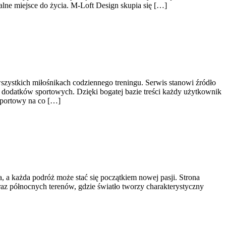
ne miejsce do życia. M-Loft Design skupia się […]
wszystkich miłośnikach codziennego treningu. Serwis stanowi źródło
dodatków sportowych. Dzięki bogatej bazie treści każdy użytkownik
sportowy na co […]
a, a każda podróż może stać się początkiem nowej pasji. Strona
oraz północnych terenów, gdzie światło tworzy charakterystyczny