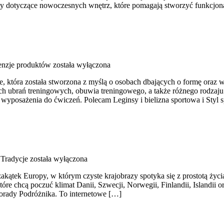
y dotyczące nowoczesnych wnętrz, które pomagają stworzyć funkcjonal
cenzje produktów
została wyłączona
ne, która została stworzona z myślą o osobach dbających o formę oraz 
 ubrań treningowych, obuwia treningowego, a także różnego rodzaju 
posażenia do ćwiczeń. Polecam Leginsy i bielizna sportowa i Styl 
 Tradycje
została wyłączona
zakątek Europy, w którym czyste krajobrazy spotyka się z prostotą życi
óre chcą poczuć klimat Danii, Szwecji, Norwegii, Finlandii, Islandii 
orady Podróżnika. To internetowe […]