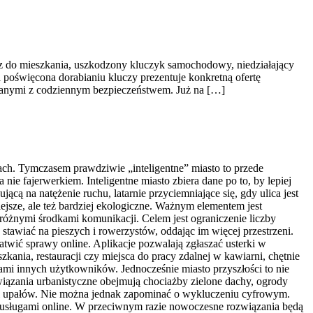
cz do mieszkania, uszkodzony kluczyk samochodowy, niedziałający
 poświęcona dorabianiu kluczy prezentuje konkretną ofertę
zanymi z codziennym bezpieczeństwem. Już na […]
ach. Tymczasem prawdziwie „inteligentne” miasto to przede
nie fajerwerkiem. Inteligentne miasto zbiera dane po to, by lepiej
cą na natężenie ruchu, latarnie przyciemniające się, gdy ulica jest
ejsze, ale też bardziej ekologiczne. Ważnym elementem jest
 różnymi środkami komunikacji. Celem jest ograniczenie liczby
awiać na pieszych i rowerzystów, oddając im więcej przestrzeni.
atwić sprawy online. Aplikacje pozwalają zgłaszać usterki w
kania, restauracji czy miejsca do pracy zdalnej w kawiarni, chętnie
mi innych użytkowników. Jednocześnie miasto przyszłości to nie
ozwiązania urbanistyczne obejmują chociażby zielone dachy, ogrody
 fal upałów. Nie można jednak zapominać o wykluczeniu cyfrowym.
i i usługami online. W przeciwnym razie nowoczesne rozwiązania będą