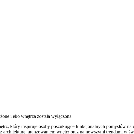
one i eko wnętrza
została wyłączona
trz, który inspiruje osoby poszukujące funkcjonalnych pomysłów na 
 z architekturą, aranżowaniem wnętrz oraz najnowszymi trendami w świ