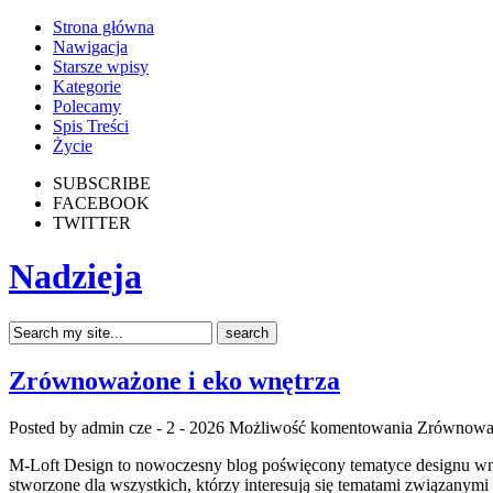
Strona główna
Nawigacja
Starsze wpisy
Kategorie
Polecamy
Spis Treści
Życie
SUBSCRIBE
FACEBOOK
TWITTER
Nadzieja
Zrównoważone i eko wnętrza
Posted by admin
cze - 2 - 2026
Możliwość komentowania
Zrównoważ
M-Loft Design to nowoczesny blog poświęcony tematyce designu wnę
stworzone dla wszystkich, którzy interesują się tematami związanymi